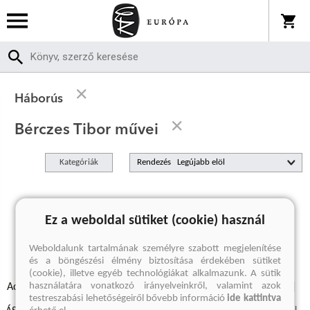
Háborús
Bérczes Tibor művei
Kategóriák
Rendezés
A keresett kifejezésre nincs találat
Ez a weboldal sütiket (cookie) használ
Weboldalunk tartalmának személyre szabott megjelenítése
és a böngészési élmény biztosítása érdekében sütiket
(cookie), illetve egyéb technológiákat alkalmazunk. A sütik
használatára vonatkozó irányelveinkről, valamint azok
Adatvédelmi szabályzatok
Elállási felmondási nyilatkozat
testreszabási lehetőségeiről bővebb információ
ide kattintva