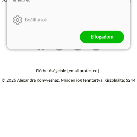
érhető el.
ÁSZF - Vásárlási feltételek
A kiadóról
Süti beállítások
Árkötött termékek
Kommentelési szabályzat
Beállítások
Szállítási információk
Elállás a szerződéstől
Elfogadom
Elérhetőségeink:
[email protected]
© 2026 Alexandra Könyvesház.
Minden jog fenntartva.
Kiszolgálta: S244