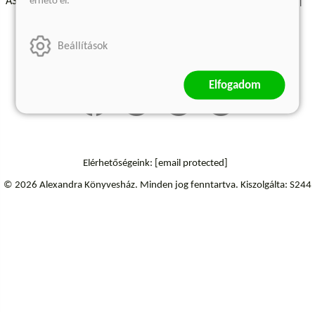
érhető el.
ÁSZF - Vásárlási feltételek
A kiadóról
Süti beállítások
Árkötött termékek
Kommentelési szabályzat
Beállítások
Szállítási információk
Elállás a szerződéstől
Elfogadom
Elérhetőségeink:
[email protected]
© 2026 Alexandra Könyvesház.
Minden jog fenntartva.
Kiszolgálta: S244