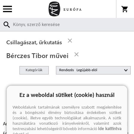
Csillagászat, űrkutatás
Bérczes Tibor művei
Kategóriák
Rendezés
A keresett kifejezésre nincs találat
Ez a weboldal sütiket (cookie) használ
Weboldalunk tartalmának személyre szabott megjelenítése
és a böngészési élmény biztosítása érdekében sütiket
(cookie), illetve egyéb technológiákat alkalmazunk. A sütik
használatára vonatkozó irányelveinkről, valamint azok
Adatvédelmi szabályzatok
Elállási felmondási nyilatkozat
testreszabási lehetőségeiről bővebb információ
ide kattintva