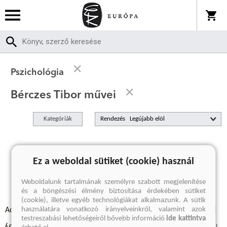
Pszichológia
Bérczes Tibor művei
Kategóriák
Rendezés
A keresett kifejezésre nincs találat
Ez a weboldal sütiket (cookie) használ
Weboldalunk tartalmának személyre szabott megjelenítése
és a böngészési élmény biztosítása érdekében sütiket
(cookie), illetve egyéb technológiákat alkalmazunk. A sütik
használatára vonatkozó irányelveinkről, valamint azok
Adatvédelmi szabályzatok
Elállási felmondási nyilatkozat
testreszabási lehetőségeiről bővebb információ
ide kattintva