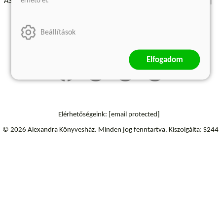
érhető el.
ÁSZF - Vásárlási feltételek
A kiadóról
Süti beállítások
Árkötött termékek
Kommentelési szabályzat
Beállítások
Szállítási információk
Elállás a szerződéstől
Elfogadom
Elérhetőségeink:
[email protected]
© 2026 Alexandra Könyvesház.
Minden jog fenntartva.
Kiszolgálta: S244