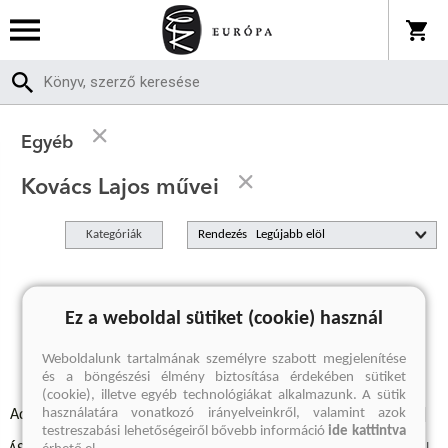
Egyéb
Kovács Lajos művei
Kategóriák
Rendezés
A keresett kifejezésre nincs találat
Ez a weboldal sütiket (cookie) használ
Weboldalunk tartalmának személyre szabott megjelenítése
és a böngészési élmény biztosítása érdekében sütiket
(cookie), illetve egyéb technológiákat alkalmazunk. A sütik
használatára vonatkozó irányelveinkről, valamint azok
Adatvédelmi szabályzatok
Elállási felmondási nyilatkozat
testreszabási lehetőségeiről bővebb információ
ide kattintva