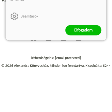
érhető el.
ÁSZF - Vásárlási feltételek
A kiadóról
Süti beállítások
Árkötött termékek
Kommentelési szabályzat
Beállítások
Szállítási információk
Elállás a szerződéstől
Elfogadom
Elérhetőségeink:
[email protected]
© 2026 Alexandra Könyvesház.
Minden jog fenntartva.
Kiszolgálta: S244