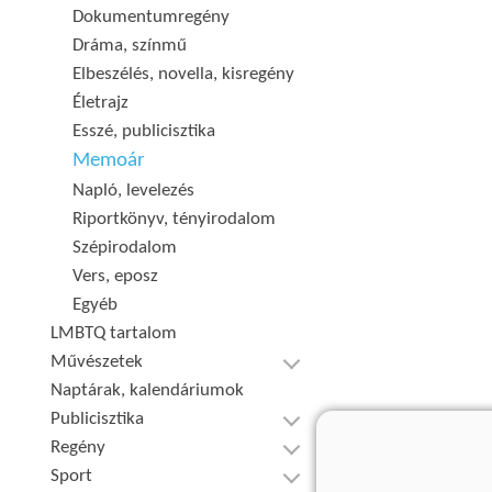
Dokumentumregény
Dráma, színmű
Elbeszélés, novella, kisregény
Életrajz
Esszé, publicisztika
Memoár
Napló, levelezés
Riportkönyv, tényirodalom
Szépirodalom
Vers, eposz
Egyéb
LMBTQ tartalom
Művészetek
Naptárak, kalendáriumok
Publicisztika
Regény
Sport