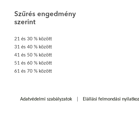
Szűrés engedmény
szerint
21 és 30 % között
31 és 40 % között
41 és 50 % között
51 és 60 % között
61 és 70 % között
Adatvédelmi szabályzatok
Elállási felmondási nyilatko