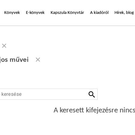
Könyvek
E-könyvek
Kapszula Könyvtár
A kiadóról
Hírek, blog
jos művei
A keresett kifejezésre nincs