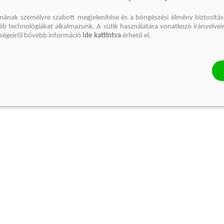
mának személyre szabott megjelenítése és a böngészési élmény biztosítás
gyéb technológiákat alkalmazunk. A sütik használatára vonatkozó irányelvei
őségeiről bővebb információ
ide kattintva
érhető el.