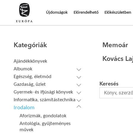
Újdonságok
Előrendelhető
Előkészületben
Kategóriák
Memoár
Kovács La
Ajándékkönyvek
Albumok
Egészség, életmód
Keresés
Gazdaság, üzlet
Gyermek- és ifjúsági könyvek
Informatika, számítástechnika
Irodalom
Aforizmák, gondolatok
Antológia, gyűjteményes
művek