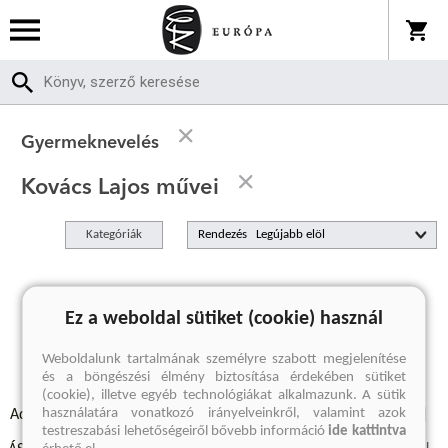
Gyermeknevelés
Kovács Lajos művei
Kategóriák
Rendezés
A keresett kifejezésre nincs találat
Ez a weboldal sütiket (cookie) használ
Weboldalunk tartalmának személyre szabott megjelenítése
és a böngészési élmény biztosítása érdekében sütiket
(cookie), illetve egyéb technológiákat alkalmazunk. A sütik
használatára vonatkozó irányelveinkről, valamint azok
Adatvédelmi szabályzatok
Elállási felmondási nyilatkozat
testreszabási lehetőségeiről bővebb információ
ide kattintva