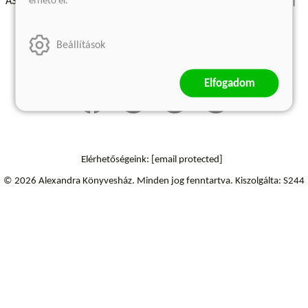
érhető el.
ÁSZF - Vásárlási feltételek
A kiadóról
Süti beállítások
Árkötött termékek
Kommentelési szabályzat
Beállítások
Szállítási információk
Elállás a szerződéstől
Elfogadom
Elérhetőségeink:
[email protected]
© 2026 Alexandra Könyvesház.
Minden jog fenntartva.
Kiszolgálta: S244