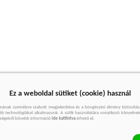
Ez a weboldal sütiket (cookie) használ
mának személyre szabott megjelenítése és a böngészési élmény biztosítás
gyéb technológiákat alkalmazunk. A sütik használatára vonatkozó irányelvei
őségeiről bővebb információ
ide kattintva
érhető el.