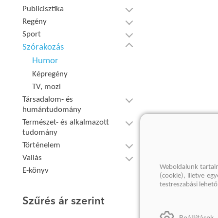
Publicisztika
Regény
Sport
Szórakozás
Humor
Képregény
TV, mozi
Társadalom- és
humántudomány
Természet- és alkalmazott
tudomány
Történelem
Vallás
Weboldalunk tartal
E-könyv
(cookie), illetve e
testreszabási lehet
Szűrés ár szerint