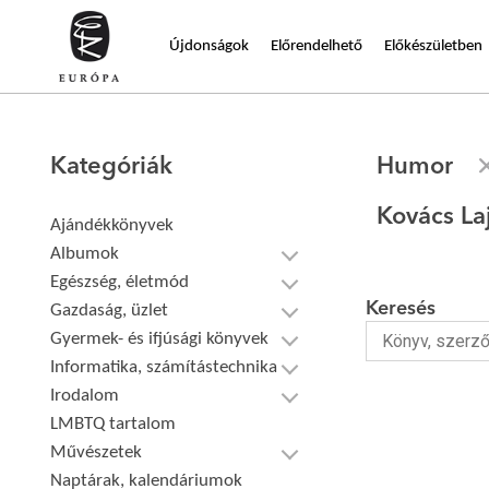
Újdonságok
Előrendelhető
Előkészületben
Kategóriák
Humor
Kovács La
Ajándékkönyvek
Albumok
Egészség, életmód
Keresés
Gazdaság, üzlet
Gyermek- és ifjúsági könyvek
Informatika, számítástechnika
Irodalom
LMBTQ tartalom
Művészetek
Naptárak, kalendáriumok