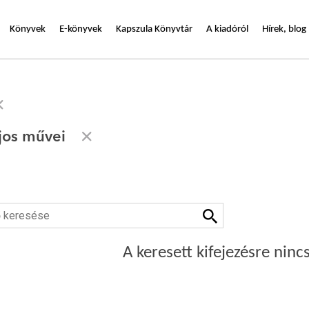
Könyvek
E-könyvek
Kapszula Könyvtár
A kiadóról
Hírek, blog
jos művei
A keresett kifejezésre nincs