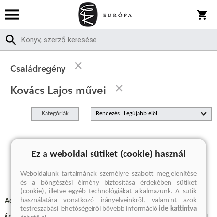
Családregény
Kovács Lajos művei
Kategóriák
Rendezés
A keresett kifejezésre nincs találat
Ez a weboldal sütiket (cookie) használ
Weboldalunk tartalmának személyre szabott megjelenítése
és a böngészési élmény biztosítása érdekében sütiket
(cookie), illetve egyéb technológiákat alkalmazunk. A sütik
használatára vonatkozó irányelveinkről, valamint azok
Adatvédelmi szabályzatok
Elállási felmondási nyilatkozat
testreszabási lehetőségeiről bővebb információ
ide kattintva