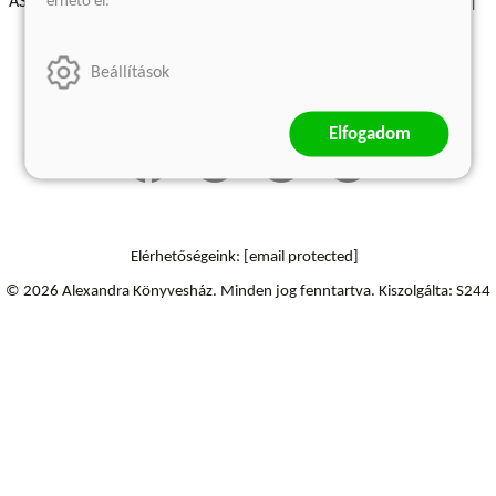
érhető el.
ÁSZF - Vásárlási feltételek
A kiadóról
Süti beállítások
Árkötött termékek
Kommentelési szabályzat
Beállítások
Szállítási információk
Elállás a szerződéstől
Elfogadom
Elérhetőségeink:
[email protected]
© 2026 Alexandra Könyvesház.
Minden jog fenntartva.
Kiszolgálta: S244