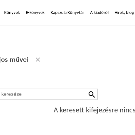
Könyvek
E-könyvek
Kapszula Könyvtár
A kiadóról
Hírek, blog
jos művei
A keresett kifejezésre nincs