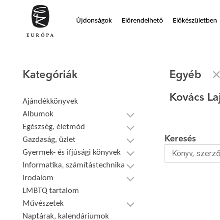
Újdonságok
Előrendelhető
Előkészületben
Kategóriák
Egyéb
Kovács La
Ajándékkönyvek
Albumok
Egészség, életmód
Keresés
Gazdaság, üzlet
Gyermek- és ifjúsági könyvek
Informatika, számítástechnika
Irodalom
LMBTQ tartalom
Művészetek
Naptárak, kalendáriumok