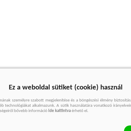
Ez a weboldal sütiket (cookie) használ
mának személyre szabott megjelenítése és a böngészési élmény biztosítás
gyéb technológiákat alkalmazunk. A sütik használatára vonatkozó irányelvei
őségeiről bővebb információ
ide kattintva
érhető el.