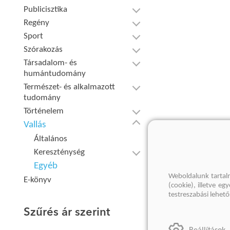
Publicisztika
Regény
Sport
Szórakozás
Társadalom- és
humántudomány
Természet- és alkalmazott
tudomány
Történelem
Vallás
Általános
Kereszténység
Egyéb
Weboldalunk tartal
E-könyv
(cookie), illetve e
testreszabási lehet
Szűrés ár szerint