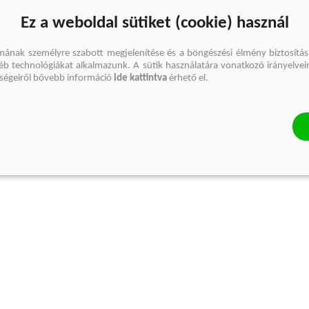
Ez a weboldal sütiket (cookie) használ
mának személyre szabott megjelenítése és a böngészési élmény biztosítás
gyéb technológiákat alkalmazunk. A sütik használatára vonatkozó irányelvei
őségeiről bővebb információ
ide kattintva
érhető el.