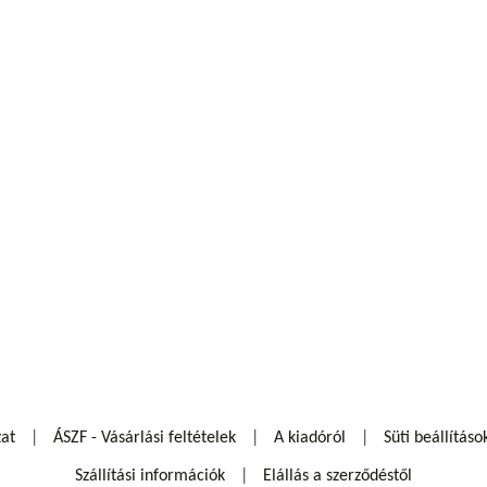
zat
ÁSZF - Vásárlási feltételek
A kiadóról
Süti beállításo
Szállítási információk
Elállás a szerződéstől