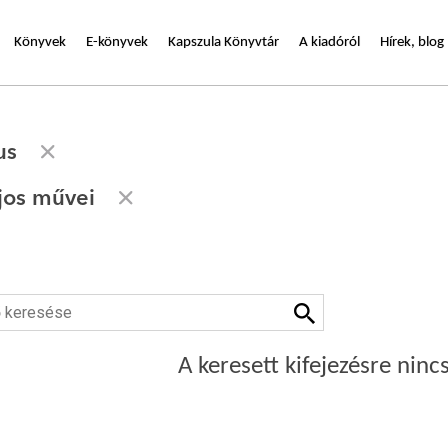
Könyvek
E-könyvek
Kapszula Könyvtár
A kiadóról
Hírek, blog
us
jos művei
A keresett kifejezésre nincs