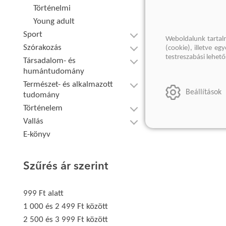
Történelmi
Young adult
Sport
Weboldalunk tartal
Szórakozás
(cookie), illetve e
testreszabási lehet
Társadalom- és
humántudomány
Természet- és alkalmazott
Beállítások
tudomány
Történelem
Vallás
E-könyv
Szűrés ár szerint
999 Ft alatt
1 000 és 2 499 Ft között
2 500 és 3 999 Ft között