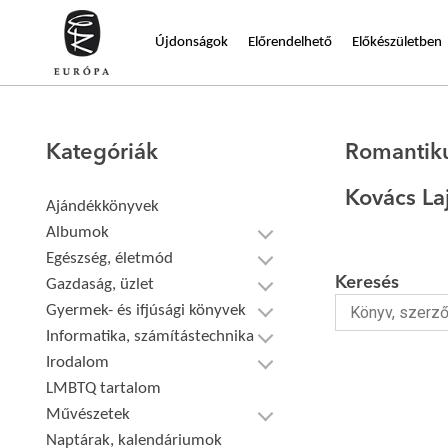
Újdonságok
Előrendelhető
Előkészületben
Kategóriák
Romantik
Kovács La
Ajándékkönyvek
Albumok
Egészség, életmód
Keresés
Gazdaság, üzlet
Gyermek- és ifjúsági könyvek
Informatika, számítástechnika
Irodalom
LMBTQ tartalom
Művészetek
Naptárak, kalendáriumok