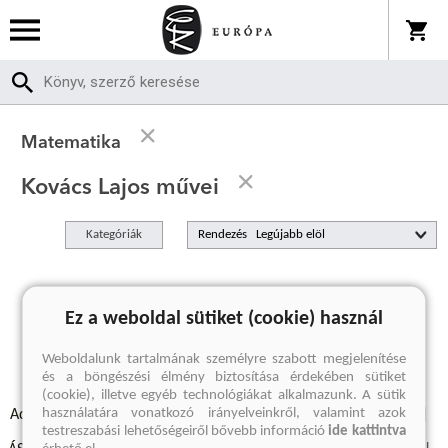
Matematika
Kovács Lajos művei
Kategóriák
Rendezés
A keresett kifejezésre nincs találat
Ez a weboldal sütiket (cookie) használ
Weboldalunk tartalmának személyre szabott megjelenítése
és a böngészési élmény biztosítása érdekében sütiket
(cookie), illetve egyéb technológiákat alkalmazunk. A sütik
használatára vonatkozó irányelveinkről, valamint azok
Adatvédelmi szabályzatok
Elállási felmondási nyilatkozat
testreszabási lehetőségeiről bővebb információ
ide kattintva