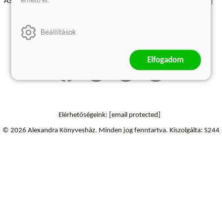
érhető el.
ÁSZF - Vásárlási feltételek
A kiadóról
Süti beállítások
Árkötött termékek
Kommentelési szabályzat
Beállítások
Szállítási információk
Elállás a szerződéstől
Elfogadom
Elérhetőségeink:
[email protected]
© 2026 Alexandra Könyvesház.
Minden jog fenntartva.
Kiszolgálta: S244