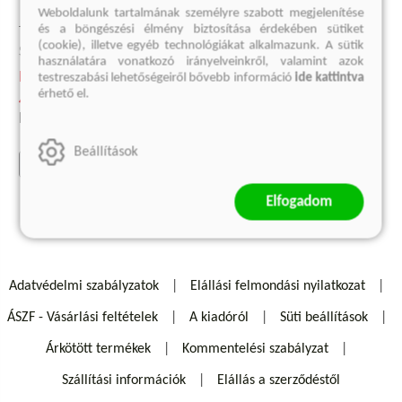
Weboldalunk tartalmának személyre szabott megjelenítése
JANCSI ÉS JULISKA
és a böngészési élmény biztosítása érdekében sütiket
(cookie), illetve egyéb technológiákat alkalmazunk. A sütik
Stephen King
használatára vonatkozó irányelveinkről, valamint azok
Kötött ár:
testreszabási lehetőségeiről bővebb információ
ide kattintva
érhető el.
4 499 Ft
Eredeti ár:
4 999 Ft
Beállítások
kosárba
Elfogadom
Adatvédelmi szabályzatok
Elállási felmondási nyilatkozat
ÁSZF - Vásárlási feltételek
A kiadóról
Süti beállítások
Árkötött termékek
Kommentelési szabályzat
Szállítási információk
Elállás a szerződéstől