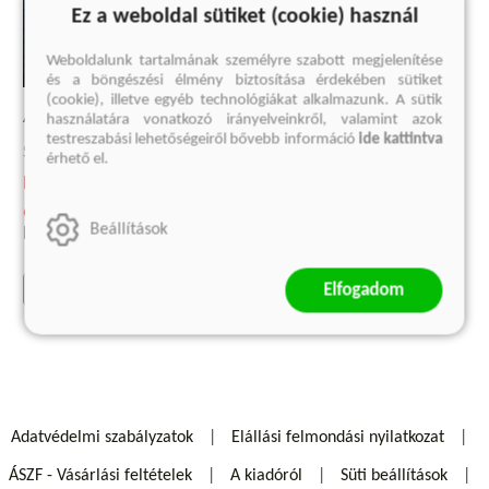
Ez a weboldal sütiket (cookie) használ
Weboldalunk tartalmának személyre szabott megjelenítése
és a böngészési élmény biztosítása érdekében sütiket
(cookie), illetve egyéb technológiákat alkalmazunk. A sütik
A FEKETE HÁZ
használatára vonatkozó irányelveinkről, valamint azok
testreszabási lehetőségeiről bővebb információ
ide kattintva
Stephen King, Peter Straub
érhető el.
Kötött ár:
6 299 Ft
Beállítások
Eredeti ár:
6 999 Ft
Elfogadom
kosárba
Adatvédelmi szabályzatok
Elállási felmondási nyilatkozat
ÁSZF - Vásárlási feltételek
A kiadóról
Süti beállítások