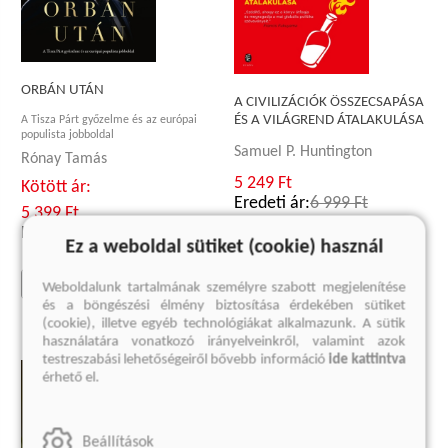
ORBÁN UTÁN
A CIVILIZÁCIÓK ÖSSZECSAPÁSA
ÉS A VILÁGREND ÁTALAKULÁSA
A Tisza Párt győzelme és az európai
populista jobboldal
Samuel P. Huntington
Rónay Tamás
5 249 Ft
Kötött ár:
Eredeti ár:
6 999 Ft
5 399 Ft
Eredeti ár:
5 999 Ft
Ez a weboldal sütiket (cookie) használ
kosárba
kosárba
Weboldalunk tartalmának személyre szabott megjelenítése
és a böngészési élmény biztosítása érdekében sütiket
(cookie), illetve egyéb technológiákat alkalmazunk. A sütik
használatára vonatkozó irányelveinkről, valamint azok
testreszabási lehetőségeiről bővebb információ
ide kattintva
érhető el.
Beállítások