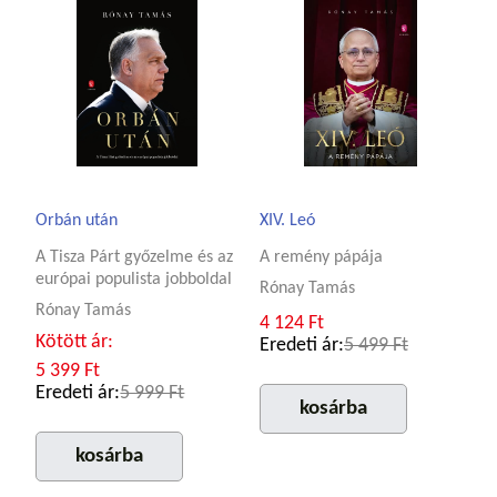
Orbán után
XIV. Leó
A Tisza Párt győzelme és az
A remény pápája
európai populista jobboldal
Rónay Tamás
Rónay Tamás
4 124 Ft
Kötött ár:
Eredeti ár:
5 499 Ft
5 399 Ft
Eredeti ár:
5 999 Ft
kosárba
kosárba