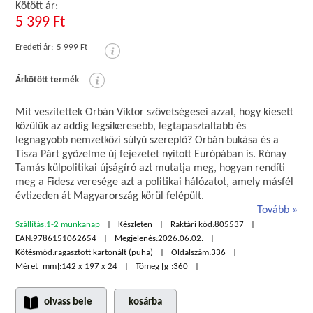
Kötött ár:
5 399 Ft
Eredeti ár:
5 999 Ft
Árkötött termék
Mit veszítettek Orbán Viktor szövetségesei azzal, hogy kiesett
közülük az addig legsikeresebb, legtapasztaltabb és
legnagyobb nemzetközi súlyú szereplő? Orbán bukása és a
Tisza Párt győzelme új fejezetet nyitott Európában is. Rónay
Tamás külpolitikai újságíró azt mutatja meg, hogyan rendíti
meg a Fidesz veresége azt a politikai hálózatot, amely másfél
évtizeden át Magyarország körül felépült.
Tovább
Szállítás:
1-2 munkanap
Készleten
Raktári kód:
805537
EAN:
9786151062654
Megjelenés:
2026.06.02.
Kötésmód:
ragasztott kartonált (puha)
Oldalszám:
336
Méret [mm]:
142 x 197 x 24
Tömeg [g]:
360
olvass bele
kosárba