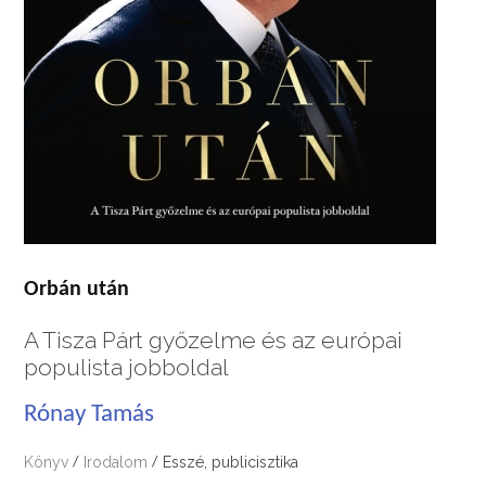
Orbán után
A Tisza Párt győzelme és az európai
populista jobboldal
Rónay Tamás
Könyv
Irodalom
Esszé, publicisztika
/
/