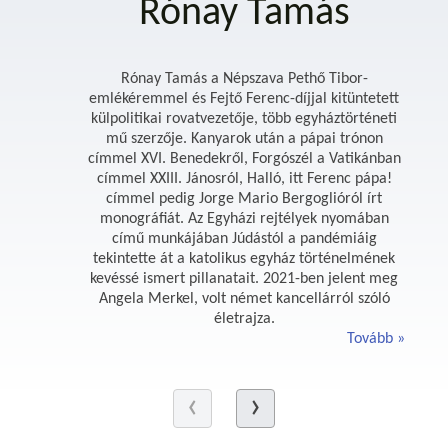
Rónay Tamás
Rónay Tamás a Népszava Pethő Tibor-
emlékéremmel és Fejtő Ferenc-díjjal kitüntetett
külpolitikai rovatvezetője, több egyháztörténeti
mű szerzője. Kanyarok után a pápai trónon
címmel XVI. Benedekről, Forgószél a Vatikánban
címmel XXIII. Jánosról, Halló, itt Ferenc pápa!
címmel pedig Jorge Mario Bergoglióról írt
monográfiát. Az Egyházi rejtélyek nyomában
című munkájában Júdástól a pandémiáig
tekintette át a katolikus egyház történelmének
kevéssé ismert pillanatait. 2021-ben jelent meg
Angela Merkel, volt német kancellárról szóló
életrajza.
Tovább