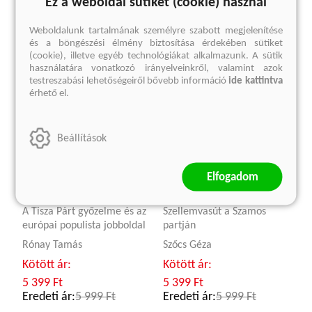
Ez a weboldal sütiket (cookie) használ
Weboldalunk tartalmának személyre szabott megjelenítése
és a böngészési élmény biztosítása érdekében sütiket
(cookie), illetve egyéb technológiákat alkalmazunk. A sütik
használatára vonatkozó irányelveinkről, valamint azok
testreszabási lehetőségeiről bővebb információ
ide kattintva
érhető el.
Beállítások
Elfogadom
Orbán után
Sétatér
A Tisza Párt győzelme és az
Szellemvasút a Szamos
európai populista jobboldal
partján
Rónay Tamás
Szőcs Géza
Kötött ár:
Kötött ár:
5 399 Ft
5 399 Ft
Eredeti ár:
5 999 Ft
Eredeti ár:
5 999 Ft