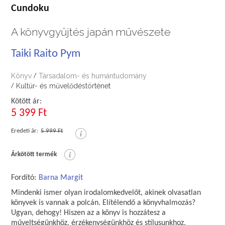
Cundoku
A könyvgyűjtés japán művészete
Taiki Raito Pym
Könyv
Társadalom- és humántudomány
/
Kultúr- és művelődéstörténet
/
Kötött ár:
5 399 Ft
Eredeti ár:
5 999 Ft
Árkötött termék
Fordító:
Barna Margit
Mindenki ismer olyan irodalomkedvelőt, akinek olvasatlan
könyvek is vannak a polcán. Elítélendő a könyvhalmozás?
Ugyan, dehogy! Hiszen az a könyv is hozzátesz a
műveltségünkhöz, érzékenységünkhöz és stílusunkhoz,