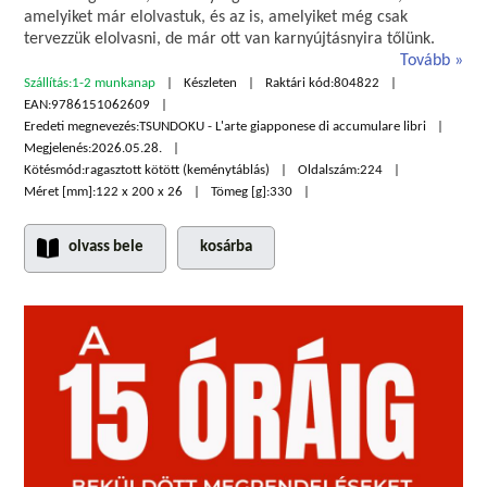
amelyiket már elolvastuk, és az is, amelyiket még csak
tervezzük elolvasni, de már ott van karnyújtásnyira tőlünk.
Tovább
Szállítás:
1-2 munkanap
Készleten
Raktári kód:
804822
EAN:
9786151062609
Eredeti megnevezés:
TSUNDOKU - L'arte giapponese di accumulare libri
Megjelenés:
2026.05.28.
Kötésmód:
ragasztott kötött (keménytáblás)
Oldalszám:
224
Méret [mm]:
122 x 200 x 26
Tömeg [g]:
330
olvass bele
kosárba