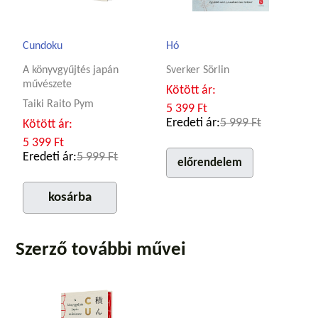
Cundoku
Hó
A könyvgyűjtés japán
Sverker Sörlin
művészete
Kötött ár:
Taiki Raito Pym
5 399 Ft
Eredeti ár:
5 999 Ft
Kötött ár:
5 399 Ft
Eredeti ár:
5 999 Ft
előrendelem
kosárba
Szerző további művei