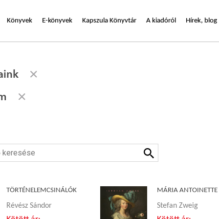
Könyvek
E-könyvek
Kapszula Könyvtár
A kiadóról
Hírek, blog
aink
em
TÖRTÉNELEMCSINÁLÓK
MÁRIA ANTOINETTE
Révész Sándor
Stefan Zweig