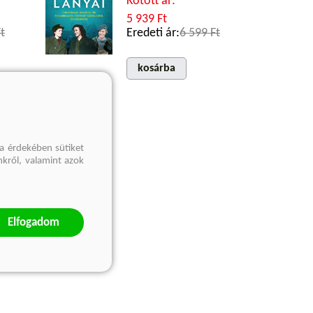
Kötött ár:
5 939 Ft
t
Eredeti ár:
6 599 Ft
kosárba
a érdekében sütiket
nkről, valamint azok
Elfogadom