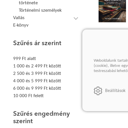
története
Történelmi személyek
Vallás
E-könyv
Szűrés ár szerint
999 Ft alatt
Weboldalunk tartal
(cookie), illetve e
1 000 és 2 499 Ft között
testreszabási lehet
2 500 és 3 999 Ft között
4 000 és 5 999 Ft között
6 000 és 9 999 Ft között
Beállítások
10 000 Ft felett
Szűrés engedmény
szerint