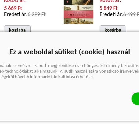
Kötött ár:
Kötött ár:
5 669 Ft
5 849 Ft
Eredeti ár:
6 299 Ft
Eredeti ár:
6 499 F
kosárba
kosárba
Ez a weboldal sütiket (cookie) használ
mának személyre szabott megjelenítése és a böngészési élmény biztosítás
gyéb technológiákat alkalmazunk. A sütik használatára vonatkozó irányelvei
őségeiről bővebb információ
ide kattintva
érhető el.