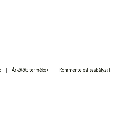
k
Árkötött termékek
Kommentelési szabályzat