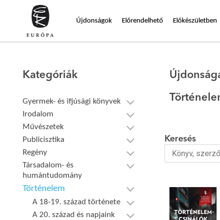
Újdonságok
Előrendelhető
Előkészületben
Kategóriák
Újdonság
Történel
Gyermek- és ifjúsági könyvek
Irodalom
Művészetek
Keresés
Publicisztika
Regény
Társadalom- és
humántudomány
Történelem
A 18-19. század története
A 20. század és napjaink