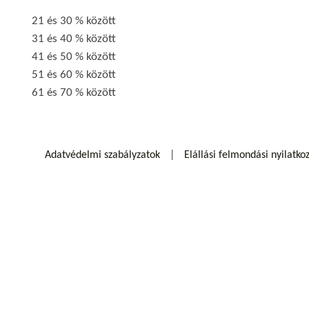
21 és 30 % között
31 és 40 % között
41 és 50 % között
51 és 60 % között
61 és 70 % között
Adatvédelmi szabályzatok
Elállási felmondási nyilatko