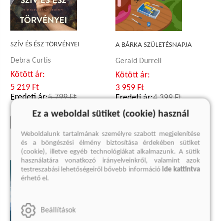
SZÍV ÉS ÉSZ TÖRVÉNYEI
A BÁRKA SZÜLETÉSNAPJA
Debra Curtis
Gerald Durrell
Kötött ár:
Kötött ár:
5 219 Ft
3 959 Ft
Eredeti ár:
5 799 Ft
Eredeti ár:
4 399 Ft
Ez a weboldal sütiket (cookie) használ
kosárba
kosárba
Weboldalunk tartalmának személyre szabott megjelenítése
és a böngészési élmény biztosítása érdekében sütiket
(cookie), illetve egyéb technológiákat alkalmazunk. A sütik
használatára vonatkozó irányelveinkről, valamint azok
testreszabási lehetőségeiről bővebb információ
ide kattintva
érhető el.
Beállítások