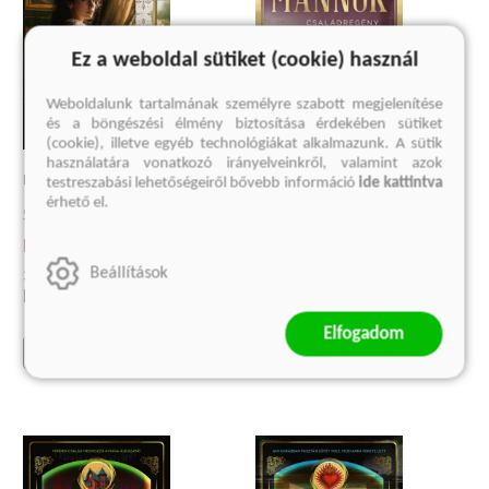
Ez a weboldal sütiket (cookie) használ
Weboldalunk tartalmának személyre szabott megjelenítése
és a böngészési élmény biztosítása érdekében sütiket
(cookie), illetve egyéb technológiákat alkalmazunk. A sütik
használatára vonatkozó irányelveinkről, valamint azok
A MANNOK
DON GUSTAVO LÁNYAI
testreszabási lehetőségeiről bővebb információ
ide kattintva
érhető el.
Tilmann Lahme
Sonsoles Ónega
Kötött ár:
Kötött ár:
5 849 Ft
5 399 Ft
Beállítások
Eredeti ár:
6 499 Ft
Eredeti ár:
5 999 Ft
Elfogadom
kosárba
kosárba