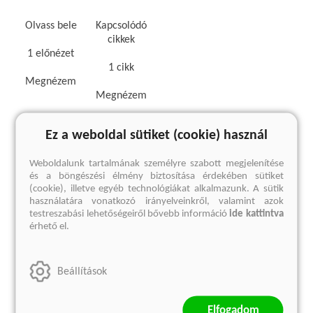
Olvass bele
Kapcsolódó
cikkek
1 előnézet
1 cikk
Megnézem
Megnézem
Ez a weboldal sütiket (cookie) használ
Kedvcsináló
Weboldalunk tartalmának személyre szabott megjelenítése
és a böngészési élmény biztosítása érdekében sütiket
(cookie), illetve egyéb technológiákat alkalmazunk. A sütik
használatára vonatkozó irányelveinkről, valamint azok
testreszabási lehetőségeiről bővebb információ
ide kattintva
érhető el.
Beállítások
Jancsi és Juliska
Elfogadom