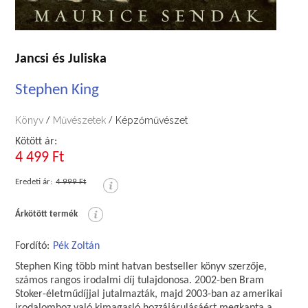
Jancsi és Juliska
Stephen King
Könyv
Művészetek
Képzőművészet
/
/
Kötött ár:
4 499 Ft
Eredeti ár:
4 999 Ft
Árkötött termék
Fordító:
Pék Zoltán
Stephen King több mint hatvan bestseller könyv szerzője,
számos rangos irodalmi díj tulajdonosa. 2002-ben Bram
Stoker-életműdíjjal jutalmazták, majd 2003-ban az amerikai