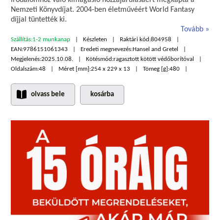
irodalomhoz való kimagasló hozzájárulásáért megkapta a
Nemzeti Könyvdíjat. 2004-ben életművéért World Fantasy
díjjal tüntették ki.
Tovább
Szállítás:
1-2 munkanap
Készleten
Raktári kód:
804958
EAN:
9786151061343
Eredeti megnevezés:
Hansel and Gretel
Megjelenés:
2025.10.08.
Kötésmód:
ragasztott kötött védőborítóval
Oldalszám:
48
Méret [mm]:
254 x 229 x 13
Tömeg [g]:
480
olvass bele
kosárba