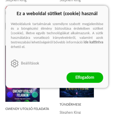
Stephen King
Stephen King
4 499 Ft
3 749 Ft
Eredeti ár:
5 999 Ft
Eredeti ár:
4 999 Ft
Ez a weboldal sütiket (cookie) használ
Weboldalunk tartalmának személyre szabott megjelenítése
kosárba
kosárba
és a böngészési élmény biztosítása érdekében sütiket
(cookie), illetve egyéb technológiákat alkalmazunk. A sütik
használatára vonatkozó irányelveinkről, valamint azok
testreszabási lehetőségeiről bővebb információ
ide kattintva
érhető el.
Beállítások
Elfogadom
TÜNDÉRMESE
GWENDY UTOLSÓ FELADATA
Stephen King