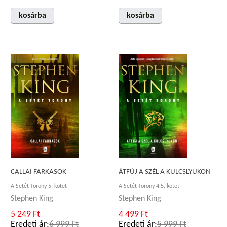
kosárba
kosárba
CALLAI FARKASOK
ÁTFÚJ A SZÉL A KULCSLYUKON
A Setét Torony 5. kötet
A Setét Torony 4,5. kötet
Stephen King
Stephen King
5 249 Ft
4 499 Ft
Eredeti ár:
6 999 Ft
Eredeti ár:
5 999 Ft