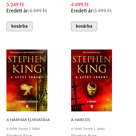
5 249 Ft
4 499 Ft
Eredeti ár:
6 999 Ft
Eredeti ár:
5 999 Ft
kosárba
kosárba
A HÁRMAK ELHIVATÁSA
A HARCOS
A Setét Torony 2. kötet
A Setét Torony 1. kötet