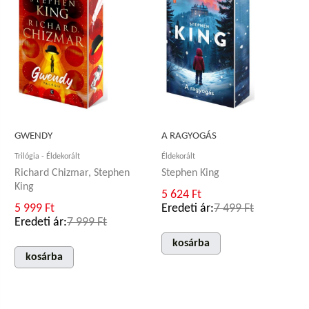
GWENDY
A RAGYOGÁS
Trilógia - Éldekorált
Éldekorált
Richard Chizmar, Stephen
Stephen King
King
5 624 Ft
5 999 Ft
Eredeti ár:
7 499 Ft
Eredeti ár:
7 999 Ft
kosárba
kosárba