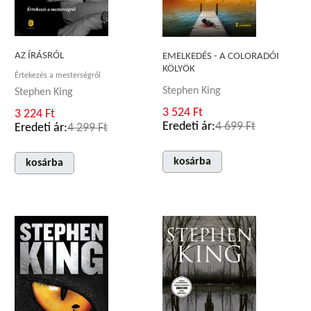
AZ ÍRÁSRÓL
EMELKEDÉS - A COLORADÓI
KÖLYÖK
Értekezés a mesterségről
Stephen King
Stephen King
3 524 Ft
3 224 Ft
Eredeti ár:
4 699 Ft
Eredeti ár:
4 299 Ft
kosárba
kosárba