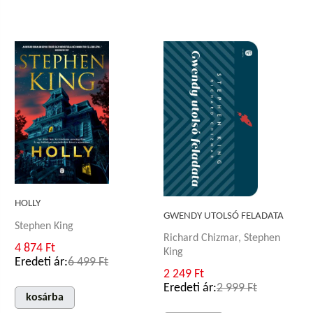
HOLLY
GWENDY UTOLSÓ FELADATA
Stephen King
Richard Chizmar, Stephen
4 874 Ft
King
Eredeti ár:
6 499 Ft
2 249 Ft
Eredeti ár:
2 999 Ft
kosárba