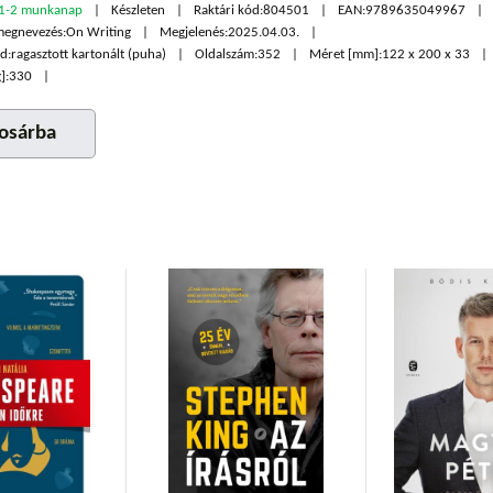
1-2 munkanap
Készleten
Raktári kód:
804501
EAN:
9789635049967
megnevezés:
On Writing
Megjelenés:
2025.04.03.
d:
ragasztott kartonált (puha)
Oldalszám:
352
Méret [mm]:
122 x 200 x 33
]:
330
osárba