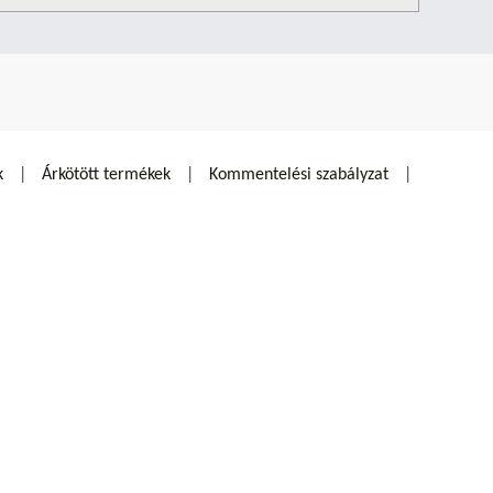
k
Árkötött termékek
Kommentelési szabályzat