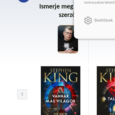
testreszabási lehet
Ismerje meg a
Ste
szerzőt
Beállítások
Stephen K
úgyneveze
millió pé