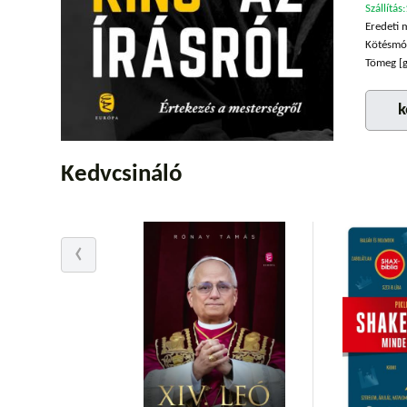
Szállítás:
Eredeti 
Kötésmó
Tömeg [g
k
Kedvcsináló