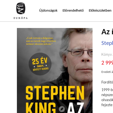
Újdonságok
Előrendelhető
Előkészületben
Az 
Step
Könyv
2 999
Eredeti á
Fordító
1999-be
népszer
olvasó
fejezte