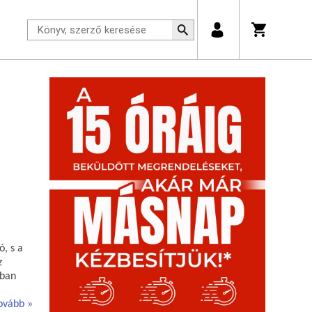
ó, s a
z
bban
ovább