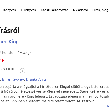
Könyvek
E-könyvek
Kapszula Könyvtár
A kiadóról
Hírek, blog
írásról
hen King
Irodalom
Életrajz
/
/
 Ft
r:
3 999 Ft
:
Bihari György
,
Dranka Anita
n bejárta a világsajtót a hír: Stephen Kinget elütötte egy kisteheraut
ű író súlyos, életveszélyes sérüléseket szenvedett. Szerencsére - és a
k nagy örömére - King felépült. Lábadozása idején írta meg, pontosa
 be az 1997-ben elkezdett, majd félretett művét, Az írásról-t.
T