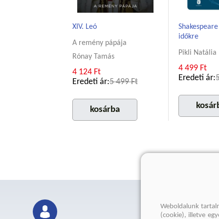
XIV. Leó
Shakespeare
időkre
A remény pápája
Pikli Natália
Rónay Tamás
4 499 Ft
4 124 Ft
Eredeti ár:
Eredeti ár:
5 499 Ft
kosár
kosárba
Weboldalunk tartal
(cookie), illetve e