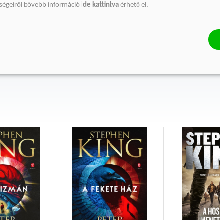
őségeiről bővebb információ
ide kattintva
érhető el.
phen King
ing (Portland, Maine, 1947. szeptember 21. –) amerikai író, a jelenkor
tt popkultúra első számú írójaként szoktak emlegetni. Negyvennél is 
ldányban keltek el világszerte, a legtöbb művét meg is filmesítették.