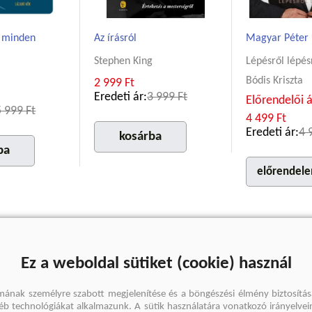
 minden
Az írásról
Magyar Péter
Stephen King
Lépésről lépés
Bódis Kriszta
2 999 Ft
Eredeti ár:
3 999 Ft
Előrendelői á
5 999 Ft
4 499 Ft
Eredeti ár:
4 
kosárba
ba
előrendel
Ez a weboldal sütiket (cookie) használ
mának személyre szabott megjelenítése és a böngészési élmény biztosítás
gyéb technológiákat alkalmazunk. A sütik használatára vonatkozó irányelvei