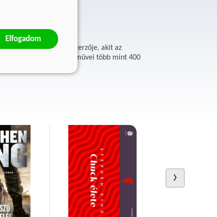
Elfogadom
 egyik legolvasottabb szerzője, akit az
több nyelvre lefordított művei több mint 400