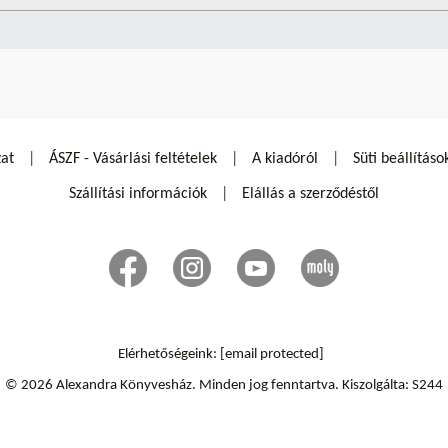
zat
ÁSZF - Vásárlási feltételek
A kiadóról
Süti beállításo
Szállítási információk
Elállás a szerződéstől
Elérhetőségeink:
[email protected]
© 2026 Alexandra Könyvesház.
Minden jog fenntartva.
Kiszolgálta: S244