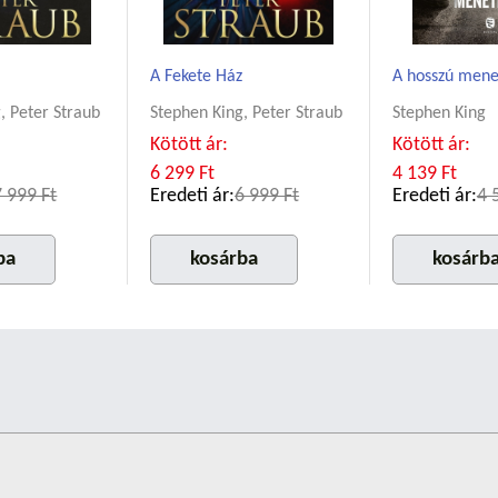
A Fekete Ház
A hosszú mene
, Peter Straub
Stephen King, Peter Straub
Stephen King
Kötött ár:
Kötött ár:
6 299 Ft
4 139 Ft
7 999 Ft
Eredeti ár:
6 999 Ft
Eredeti ár:
4 
ba
kosárba
kosárb