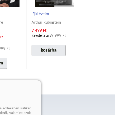
Ifjúi éveim
re
Arthur Rubinstein
7 499 Ft
Eredeti ár:
9 999 Ft
r:
999 Ft
kosárba
em
a érdekében sütiket
nkről, valamint azok