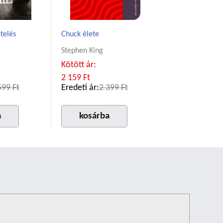
telés
Chuck élete
Stephen King
Kötött ár:
2 159 Ft
599 Ft
Eredeti ár:
2 399 Ft
a
kosárba