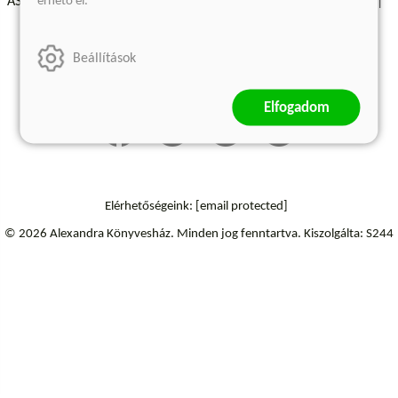
érhető el.
ÁSZF - Vásárlási feltételek
A kiadóról
Süti beállítások
Árkötött termékek
Kommentelési szabályzat
Beállítások
Szállítási információk
Elállás a szerződéstől
Elfogadom
Elérhetőségeink:
[email protected]
© 2026 Alexandra Könyvesház.
Minden jog fenntartva.
Kiszolgálta: S244