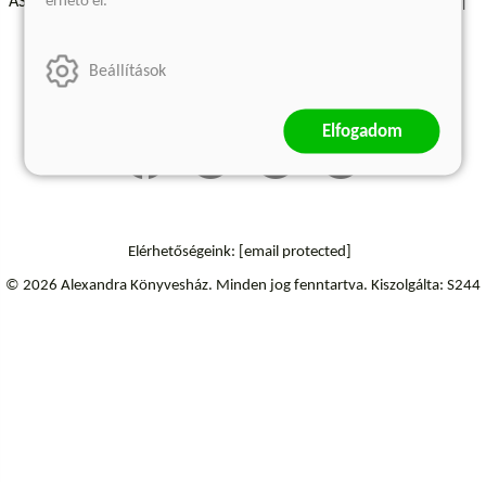
érhető el.
ÁSZF - Vásárlási feltételek
A kiadóról
Süti beállítások
Árkötött termékek
Kommentelési szabályzat
Beállítások
Szállítási információk
Elállás a szerződéstől
Elfogadom
Elérhetőségeink:
[email protected]
© 2026 Alexandra Könyvesház.
Minden jog fenntartva.
Kiszolgálta: S244