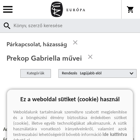
Párkapcsolat, házasság
Prekop Gabriella művei
Kategóriák
Rendezés
A keresett kifejezésre nincs találat
Ez a weboldal sütiket (cookie) használ
Weboldalunk tartalmának személyre szabott megjelenítése
és a böngészési élmény biztosítása érdekében sütiket
(cookie), illetve egyéb technológiákat alkalmazunk. A sütik
használatára vonatkozó irányelveinkről, valamint azok
Adatvédelmi szabályzatok
Elállási felmondási nyilatkozat
testreszabási lehetőségeiről bővebb információ
ide kattintva