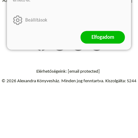
érhető el.
ÁSZF - Vásárlási feltételek
A kiadóról
Süti beállítások
Árkötött termékek
Kommentelési szabályzat
Beállítások
Szállítási információk
Elfogadom
Elérhetőségeink:
[email protected]
© 2026 Alexandra Könyvesház.
Minden jog fenntartva.
Kiszolgálta: S244