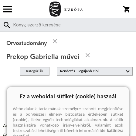
Orvostudomány
Prekop Gabriella művei
Kategóriák
Rendezés
A keresett kifejezésre nincs találat
Ez a weboldal sütiket (cookie) használ
Weboldalunk tartalmának személyre szabott megjelenítése
és a böngészési élmény biztosítása érdekében sütiket
(cookie), illetve egyéb technológiákat alkalmazunk. A sütik
használatára vonatkozó irányelveinkről, valamint azok
Adatvédelmi szabályzatok
Elállási felmondási nyilatkozat
testreszabási lehetőségeiről bővebb információ
ide kattintva