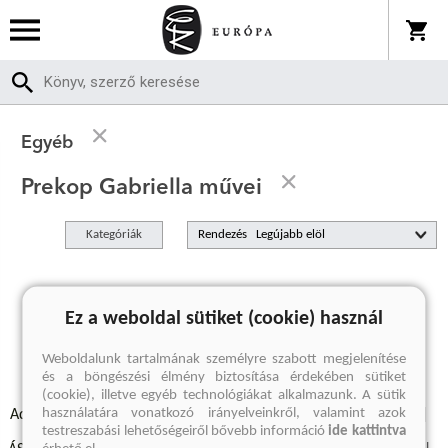
Egyéb
Prekop Gabriella művei
Kategóriák
Rendezés
A keresett kifejezésre nincs találat
Ez a weboldal sütiket (cookie) használ
Weboldalunk tartalmának személyre szabott megjelenítése
és a böngészési élmény biztosítása érdekében sütiket
(cookie), illetve egyéb technológiákat alkalmazunk. A sütik
használatára vonatkozó irányelveinkről, valamint azok
Adatvédelmi szabályzatok
Elállási felmondási nyilatkozat
testreszabási lehetőségeiről bővebb információ
ide kattintva