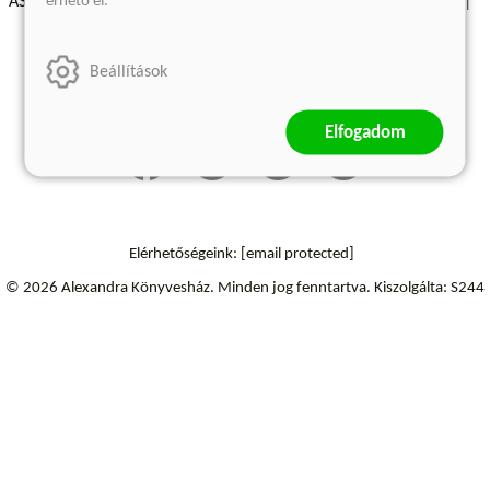
érhető el.
ÁSZF - Vásárlási feltételek
A kiadóról
Süti beállítások
Árkötött termékek
Kommentelési szabályzat
Beállítások
Szállítási információk
Elfogadom
Elérhetőségeink:
[email protected]
© 2026 Alexandra Könyvesház.
Minden jog fenntartva.
Kiszolgálta: S244