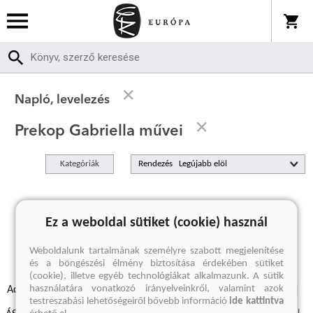
Napló, levelezés
Prekop Gabriella művei
Kategóriák
Rendezés
A keresett kifejezésre nincs találat
Ez a weboldal sütiket (cookie) használ
Weboldalunk tartalmának személyre szabott megjelenítése
és a böngészési élmény biztosítása érdekében sütiket
(cookie), illetve egyéb technológiákat alkalmazunk. A sütik
használatára vonatkozó irányelveinkről, valamint azok
Adatvédelmi szabályzatok
Elállási felmondási nyilatkozat
testreszabási lehetőségeiről bővebb információ
ide kattintva