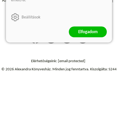
érhető el.
ÁSZF - Vásárlási feltételek
A kiadóról
Süti beállítások
Árkötött termékek
Kommentelési szabályzat
Beállítások
Szállítási információk
Elállás a szerződéstől
Elfogadom
Elérhetőségeink:
[email protected]
© 2026 Alexandra Könyvesház.
Minden jog fenntartva.
Kiszolgálta: S244