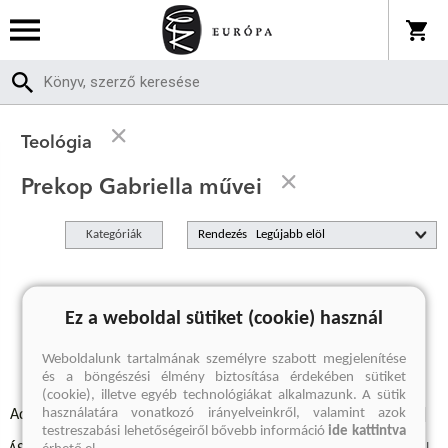
Teológia
Prekop Gabriella művei
Kategóriák
Rendezés
A keresett kifejezésre nincs találat
Ez a weboldal sütiket (cookie) használ
Weboldalunk tartalmának személyre szabott megjelenítése
és a böngészési élmény biztosítása érdekében sütiket
(cookie), illetve egyéb technológiákat alkalmazunk. A sütik
használatára vonatkozó irányelveinkről, valamint azok
Adatvédelmi szabályzatok
Elállási felmondási nyilatkozat
testreszabási lehetőségeiről bővebb információ
ide kattintva