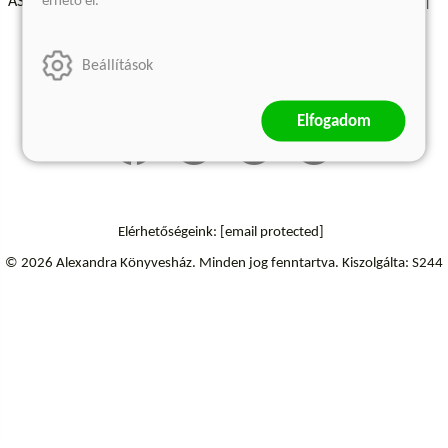
érhető el.
ÁSZF - Vásárlási feltételek
A kiadóról
Süti beállítások
Árkötött termékek
Kommentelési szabályzat
Beállítások
Szállítási információk
Elállás a szerződéstől
Elfogadom
Elérhetőségeink:
[email protected]
© 2026 Alexandra Könyvesház.
Minden jog fenntartva.
Kiszolgálta: S244