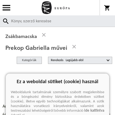
Zsákbamacska
Prekop Gabriella művei
Kategóriák
Rendezés
A keresett kifejezésre nincs találat
Ez a weboldal sütiket (cookie) használ
Weboldalunk tartalmának személyre szabott megjelenítése
és a böngészési élmény biztosítása érdekében sütiket
(cookie), illetve egyéb technológiákat alkalmazunk. A sütik
használatára vonatkozó irányelveinkről, valamint azok
Adatvédelmi szabályzatok
Elállási felmondási nyilatkozat
testreszabási lehetőségeiről bővebb információ
ide kattintva