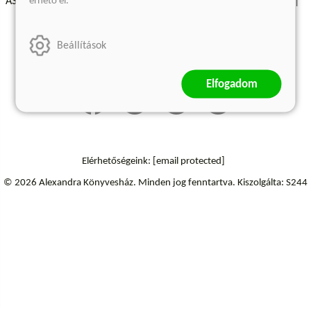
érhető el.
ÁSZF - Vásárlási feltételek
A kiadóról
Süti beállítások
Árkötött termékek
Kommentelési szabályzat
Beállítások
Szállítási információk
Elállás a szerződéstől
Elfogadom
Elérhetőségeink:
[email protected]
© 2026 Alexandra Könyvesház.
Minden jog fenntartva.
Kiszolgálta: S244