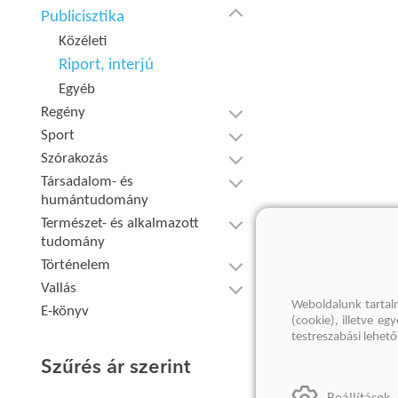
Publicisztika
Közéleti
Riport, interjú
Egyéb
Regény
Sport
Szórakozás
Társadalom- és
humántudomány
Természet- és alkalmazott
tudomány
Történelem
Vallás
Weboldalunk tartal
E-könyv
(cookie), illetve e
testreszabási lehet
Szűrés ár szerint