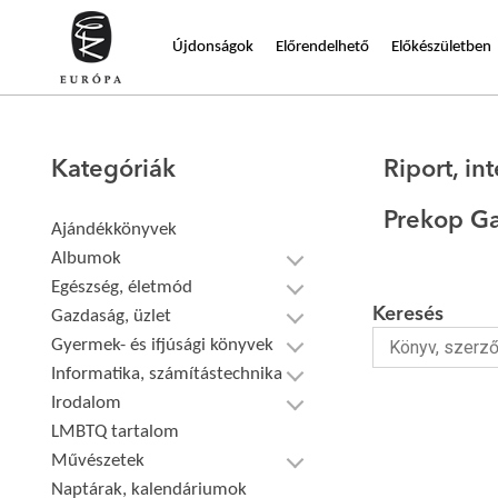
Újdonságok
Előrendelhető
Előkészületben
Kategóriák
Riport, int
Prekop Ga
Ajándékkönyvek
Albumok
Egészség, életmód
Keresés
Gazdaság, üzlet
Gyermek- és ifjúsági könyvek
Informatika, számítástechnika
Irodalom
LMBTQ tartalom
Művészetek
Naptárak, kalendáriumok