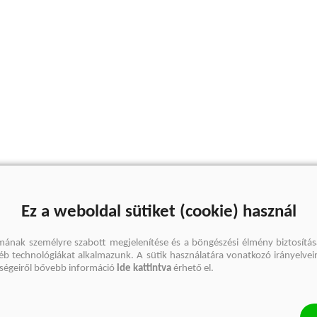
Ez a weboldal sütiket (cookie) használ
mának személyre szabott megjelenítése és a böngészési élmény biztosítás
gyéb technológiákat alkalmazunk. A sütik használatára vonatkozó irányelvei
őségeiről bővebb információ
ide kattintva
érhető el.