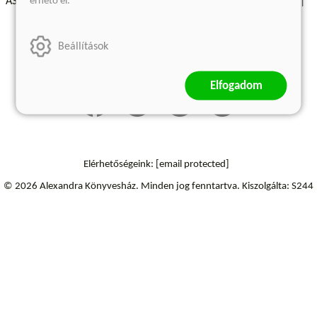
érhető el.
ÁSZF - Vásárlási feltételek
A kiadóról
Süti beállítások
Árkötött termékek
Kommentelési szabályzat
Beállítások
Szállítási információk
Elfogadom
Elérhetőségeink:
[email protected]
© 2026 Alexandra Könyvesház.
Minden jog fenntartva.
Kiszolgálta: S244