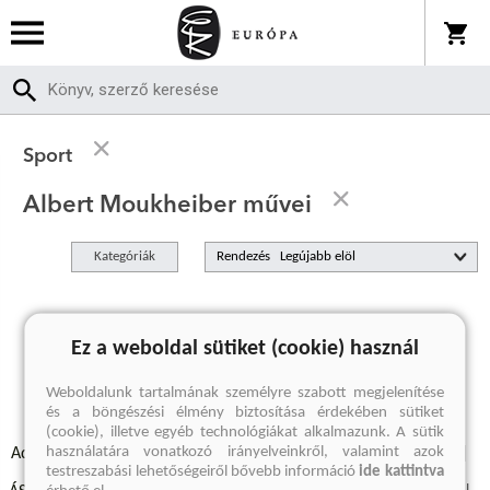
Sport
Albert Moukheiber művei
Kategóriák
Rendezés
A keresett kifejezésre nincs találat
Ez a weboldal sütiket (cookie) használ
Weboldalunk tartalmának személyre szabott megjelenítése
és a böngészési élmény biztosítása érdekében sütiket
(cookie), illetve egyéb technológiákat alkalmazunk. A sütik
használatára vonatkozó irányelveinkről, valamint azok
Adatvédelmi szabályzatok
Elállási felmondási nyilatkozat
testreszabási lehetőségeiről bővebb információ
ide kattintva