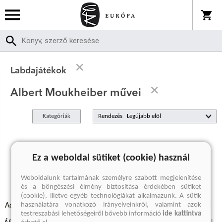
Labdajátékok
Albert Moukheiber művei
Kategóriák
Rendezés
A keresett kifejezésre nincs találat
Ez a weboldal sütiket (cookie) használ
Weboldalunk tartalmának személyre szabott megjelenítése
és a böngészési élmény biztosítása érdekében sütiket
(cookie), illetve egyéb technológiákat alkalmazunk. A sütik
használatára vonatkozó irányelveinkről, valamint azok
Adatvédelmi szabályzatok
Elállási felmondási nyilatkozat
testreszabási lehetőségeiről bővebb információ
ide kattintva