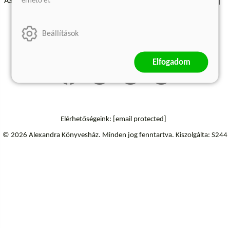
érhető el.
ÁSZF - Vásárlási feltételek
A kiadóról
Süti beállítások
Árkötött termékek
Kommentelési szabályzat
Beállítások
Szállítási információk
Elállás a szerződéstől
Elfogadom
Elérhetőségeink:
[email protected]
© 2026 Alexandra Könyvesház.
Minden jog fenntartva.
Kiszolgálta: S244