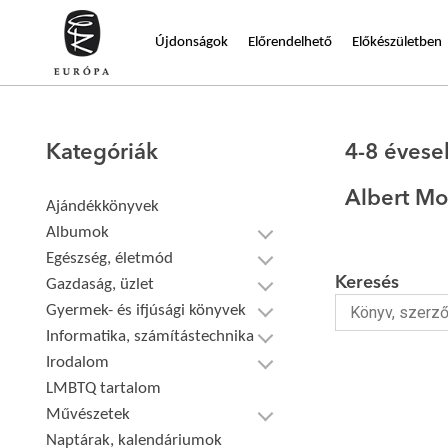
Újdonságok
Előrendelhető
Előkészületben
Kategóriák
4-8 éves
Albert M
Ajándékkönyvek
Albumok
Egészség, életmód
Keresés
Gazdaság, üzlet
Gyermek- és ifjúsági könyvek
Informatika, számítástechnika
Irodalom
LMBTQ tartalom
Művészetek
Naptárak, kalendáriumok