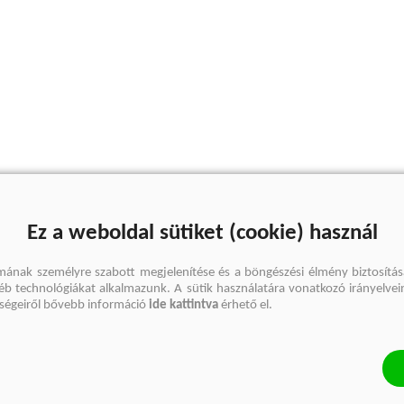
Ez a weboldal sütiket (cookie) használ
mának személyre szabott megjelenítése és a böngészési élmény biztosítás
gyéb technológiákat alkalmazunk. A sütik használatára vonatkozó irányelvei
őségeiről bővebb információ
ide kattintva
érhető el.