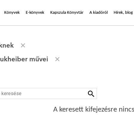
Könyvek
E-könyvek
Kapszula Könyvtár
A kiadóról
Hírek, blog
eknek
oukheiber művei
A keresett kifejezésre nincs