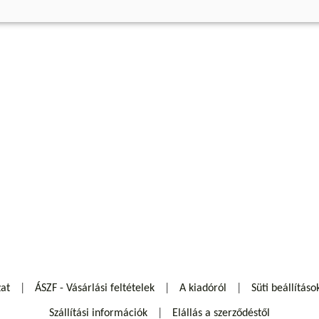
zat
ÁSZF - Vásárlási feltételek
A kiadóról
Süti beállításo
Szállítási információk
Elállás a szerződéstől