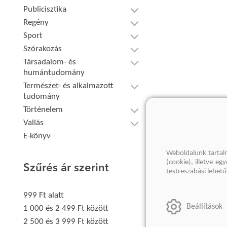
Publicisztika
Regény
Sport
Szórakozás
Társadalom- és
humántudomány
Természet- és alkalmazott
tudomány
Történelem
Vallás
E-könyv
Weboldalunk tartal
(cookie), illetve e
Szűrés ár szerint
testreszabási lehet
999 Ft alatt
Beállítások
1 000 és 2 499 Ft között
2 500 és 3 999 Ft között