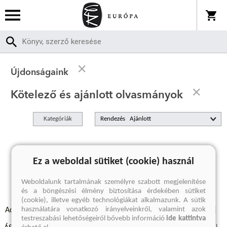
Újdonságaink
Kötelező és ajánlott olvasmányok
Kategóriák
Rendezés
A keresett kifejezésre nincs találat
Ez a weboldal sütiket (cookie) használ
Weboldalunk tartalmának személyre szabott megjelenítése
és a böngészési élmény biztosítása érdekében sütiket
(cookie), illetve egyéb technológiákat alkalmazunk. A sütik
használatára vonatkozó irányelveinkről, valamint azok
Adatvédelmi szabályzatok
Elállási felmondási nyilatkozat
testreszabási lehetőségeiről bővebb információ
ide kattintva