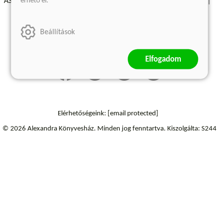
érhető el.
ÁSZF - Vásárlási feltételek
A kiadóról
Süti beállítások
Árkötött termékek
Kommentelési szabályzat
Beállítások
Szállítási információk
Elállás a szerződéstől
Elfogadom
Elérhetőségeink:
[email protected]
© 2026 Alexandra Könyvesház.
Minden jog fenntartva.
Kiszolgálta: S244