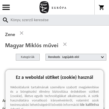
Zene
Magyar Miklós művei
Kategóriák
Rendezés
A keresett kifejezésre nincs találat
Ez a weboldal sütiket (cookie) használ
Weboldalunk tartalmának személyre szabott megjelenítése
és a böngészési élmény biztosítása érdekében sütiket
(cookie), illetve egyéb technológiákat alkalmazunk. A sütik
használatára vonatkozó irányelveinkről, valamint azok
Adatvédelmi szabályzatok
Elállási felmondási nyilatkozat
testreszabási lehetőségeiről bővebb információ
ide kattintva