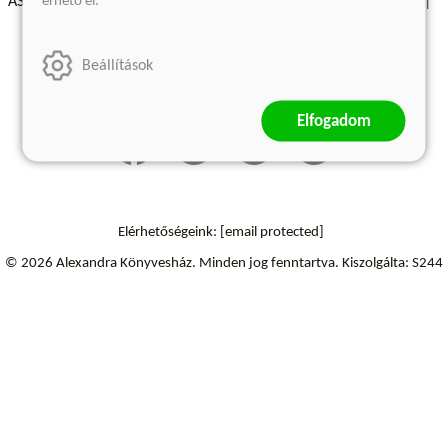
érhető el.
ÁSZF - Vásárlási feltételek
A kiadóról
Süti beállítások
Árkötött termékek
Kommentelési szabályzat
Beállítások
Szállítási információk
Elállás a szerződéstől
Elfogadom
Elérhetőségeink:
[email protected]
© 2026 Alexandra Könyvesház.
Minden jog fenntartva.
Kiszolgálta: S244