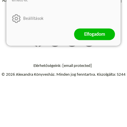
érhető el.
ÁSZF - Vásárlási feltételek
A kiadóról
Süti beállítások
Árkötött termékek
Kommentelési szabályzat
Beállítások
Szállítási információk
Elállás a szerződéstől
Elfogadom
Elérhetőségeink:
[email protected]
© 2026 Alexandra Könyvesház.
Minden jog fenntartva.
Kiszolgálta: S244