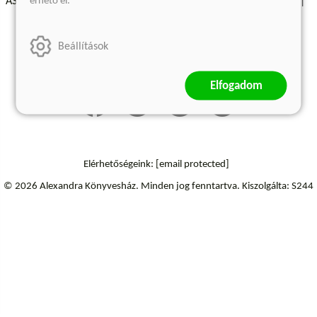
érhető el.
ÁSZF - Vásárlási feltételek
A kiadóról
Süti beállítások
Árkötött termékek
Kommentelési szabályzat
Beállítások
Szállítási információk
Elfogadom
Elérhetőségeink:
[email protected]
© 2026 Alexandra Könyvesház.
Minden jog fenntartva.
Kiszolgálta: S244