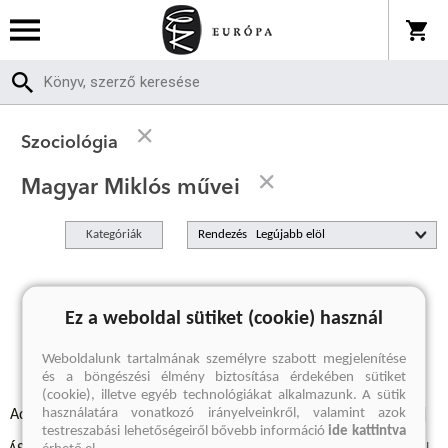
Szociológia
Magyar Miklós művei
Kategóriák
Rendezés
A keresett kifejezésre nincs találat
Ez a weboldal sütiket (cookie) használ
Weboldalunk tartalmának személyre szabott megjelenítése
és a böngészési élmény biztosítása érdekében sütiket
(cookie), illetve egyéb technológiákat alkalmazunk. A sütik
használatára vonatkozó irányelveinkről, valamint azok
Adatvédelmi szabályzatok
Elállási felmondási nyilatkozat
testreszabási lehetőségeiről bővebb információ
ide kattintva