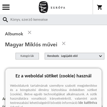
Albumok
Magyar Miklós művei
Kategóriák
Rendezés
A keresett kifejezésre nincs találat
Ez a weboldal sütiket (cookie) használ
Weboldalunk tartalmának személyre szabott megjelenítése
és a böngészési élmény biztosítása érdekében sütiket
(cookie), illetve egyéb technológiákat alkalmazunk. A sütik
használatára vonatkozó irányelveinkről, valamint azok
Adatvédelmi szabályzatok
Elállási felmondási nyilatkozat
testreszabási lehetőségeiről bővebb információ
ide kattintva