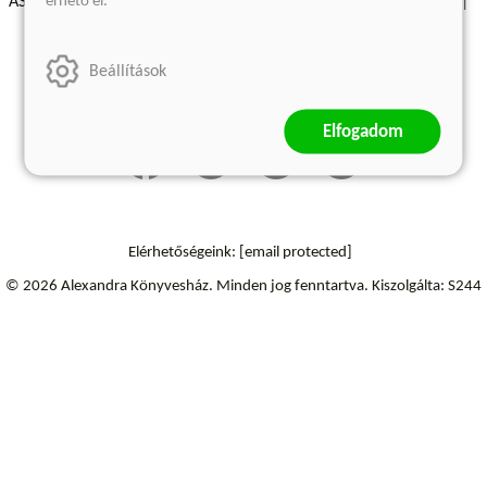
érhető el.
ÁSZF - Vásárlási feltételek
A kiadóról
Süti beállítások
Árkötött termékek
Kommentelési szabályzat
Beállítások
Szállítási információk
Elállás a szerződéstől
Elfogadom
Elérhetőségeink:
[email protected]
© 2026 Alexandra Könyvesház.
Minden jog fenntartva.
Kiszolgálta: S244