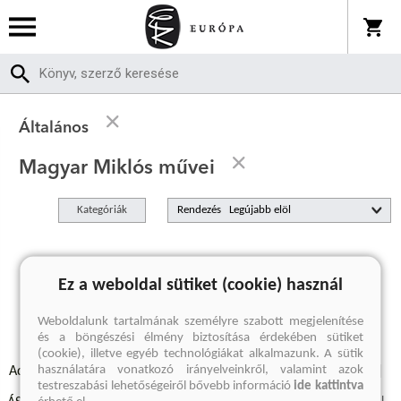
Általános
Magyar Miklós művei
Kategóriák
Rendezés
A keresett kifejezésre nincs találat
Ez a weboldal sütiket (cookie) használ
Weboldalunk tartalmának személyre szabott megjelenítése
és a böngészési élmény biztosítása érdekében sütiket
(cookie), illetve egyéb technológiákat alkalmazunk. A sütik
használatára vonatkozó irányelveinkről, valamint azok
Adatvédelmi szabályzatok
Elállási felmondási nyilatkozat
testreszabási lehetőségeiről bővebb információ
ide kattintva