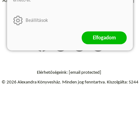
érhető el.
ÁSZF - Vásárlási feltételek
A kiadóról
Süti beállítások
Árkötött termékek
Kommentelési szabályzat
Beállítások
Szállítási információk
Elállás a szerződéstől
Elfogadom
Elérhetőségeink:
[email protected]
© 2026 Alexandra Könyvesház.
Minden jog fenntartva.
Kiszolgálta: S244