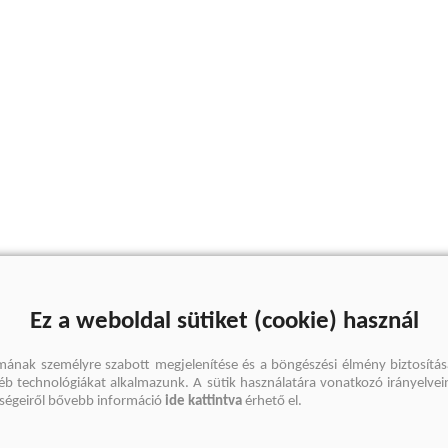
Ez a weboldal sütiket (cookie) használ
mának személyre szabott megjelenítése és a böngészési élmény biztosítás
gyéb technológiákat alkalmazunk. A sütik használatára vonatkozó irányelvei
őségeiről bővebb információ
ide kattintva
érhető el.