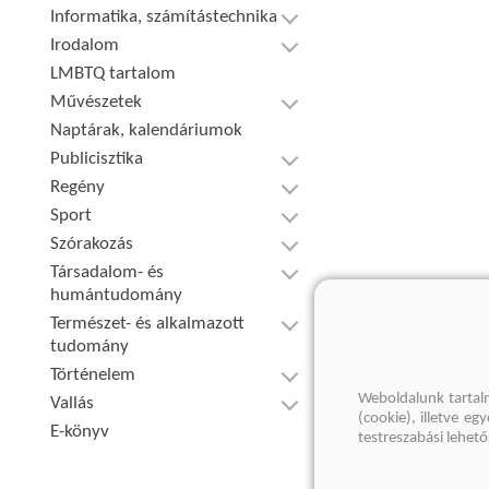
Informatika, számítástechnika
Irodalom
LMBTQ tartalom
Művészetek
Naptárak, kalendáriumok
Publicisztika
Regény
Sport
Szórakozás
Társadalom- és
humántudomány
Természet- és alkalmazott
tudomány
Történelem
Weboldalunk tartal
Vallás
(cookie), illetve e
E-könyv
testreszabási lehet