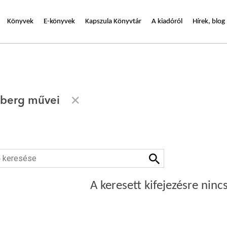
Könyvek
E-könyvek
Kapszula Könyvtár
A kiadóról
Hírek, blog
nberg művei
A keresett kifejezésre nincs