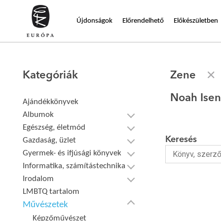
Újdonságok
Előrendelhető
Előkészületben
Kategóriák
Zene
Noah Ise
Ajándékkönyvek
Albumok
Egészség, életmód
Keresés
Gazdaság, üzlet
Gyermek- és ifjúsági könyvek
Informatika, számítástechnika
Irodalom
LMBTQ tartalom
Művészetek
Képzőművészet