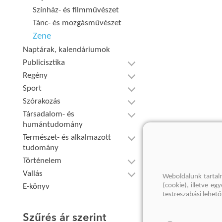
Színház- és filmművészet
Tánc- és mozgásművészet
Zene
Naptárak, kalendáriumok
Publicisztika
Regény
Sport
Szórakozás
Társadalom- és
humántudomány
Természet- és alkalmazott
tudomány
Történelem
Vallás
Weboldalunk tartal
(cookie), illetve e
E-könyv
testreszabási lehet
Szűrés ár szerint