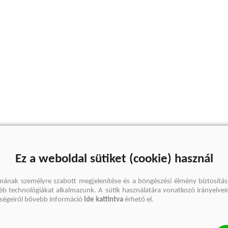
Ez a weboldal sütiket (cookie) használ
mának személyre szabott megjelenítése és a böngészési élmény biztosítás
gyéb technológiákat alkalmazunk. A sütik használatára vonatkozó irányelvei
őségeiről bővebb információ
ide kattintva
érhető el.