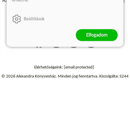
érhető el.
ÁSZF - Vásárlási feltételek
A kiadóról
Süti beállítások
Árkötött termékek
Kommentelési szabályzat
Beállítások
Szállítási információk
Elállás a szerződéstől
Elfogadom
Elérhetőségeink:
[email protected]
© 2026 Alexandra Könyvesház.
Minden jog fenntartva.
Kiszolgálta: S244