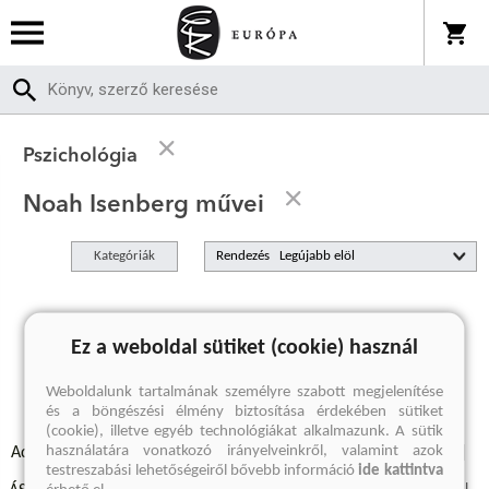
Pszichológia
Noah Isenberg művei
Kategóriák
Rendezés
A keresett kifejezésre nincs találat
Ez a weboldal sütiket (cookie) használ
Weboldalunk tartalmának személyre szabott megjelenítése
és a böngészési élmény biztosítása érdekében sütiket
(cookie), illetve egyéb technológiákat alkalmazunk. A sütik
használatára vonatkozó irányelveinkről, valamint azok
Adatvédelmi szabályzatok
Elállási felmondási nyilatkozat
testreszabási lehetőségeiről bővebb információ
ide kattintva