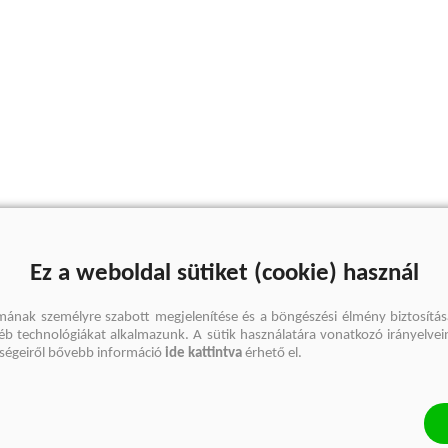
Ez a weboldal sütiket (cookie) használ
mának személyre szabott megjelenítése és a böngészési élmény biztosítás
gyéb technológiákat alkalmazunk. A sütik használatára vonatkozó irányelvei
őségeiről bővebb információ
ide kattintva
érhető el.