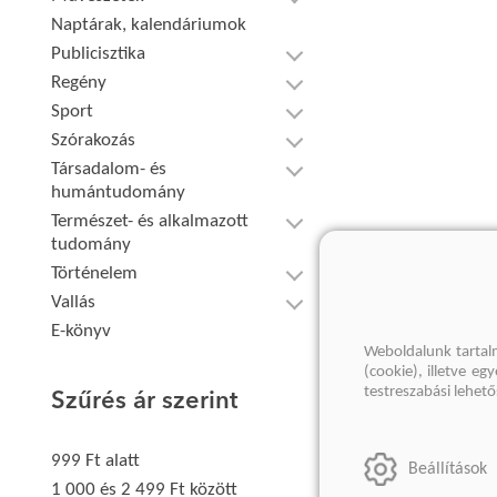
Naptárak, kalendáriumok
Publicisztika
Regény
Sport
Szórakozás
Társadalom- és
humántudomány
Természet- és alkalmazott
tudomány
Történelem
Vallás
E-könyv
Weboldalunk tartal
(cookie), illetve e
testreszabási lehet
Szűrés ár szerint
999 Ft alatt
Beállítások
1 000 és 2 499 Ft között