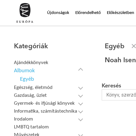
Újdonságok
Előrendelhető
Előkészületben
Kategóriák
Egyéb
Noah Ise
Ajándékkönyvek
Albumok
Egyéb
Keresés
Egészség, életmód
Gazdaság, üzlet
Gyermek- és ifjúsági könyvek
Informatika, számítástechnika
Irodalom
LMBTQ tartalom
Művészetek