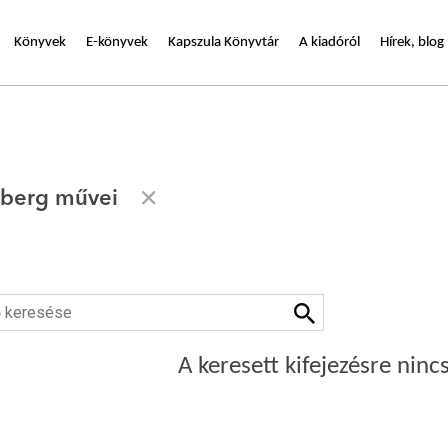
Könyvek
E-könyvek
Kapszula Könyvtár
A kiadóról
Hírek, blog
nberg művei
A keresett kifejezésre nincs