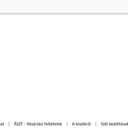
zat
ÁSZF - Vásárlási feltételek
A kiadóról
Süti beállításo