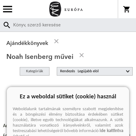
Ajándékkönyvek
Noah Isenberg művei
Kategóriák
Rendezés
A keresett kifejezésre nincs találat
Ez a weboldal sütiket (cookie) használ
Weboldalunk tartalmának személyre szabott megjelenítése
és a böngészési élmény biztosítása érdekében sütiket
(cookie), illetve egyéb technológiákat alkalmazunk. A sütik
használatára vonatkozó irányelveinkről, valamint azok
Adatvédelmi szabályzatok
Elállási felmondási nyilatkozat
testreszabási lehetőségeiről bővebb információ
ide kattintva