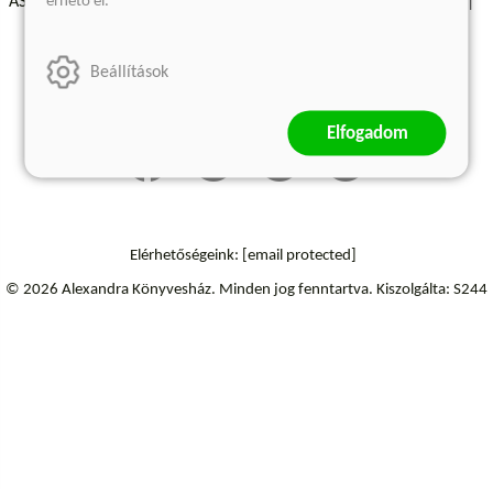
érhető el.
ÁSZF - Vásárlási feltételek
A kiadóról
Süti beállítások
Árkötött termékek
Kommentelési szabályzat
Beállítások
Szállítási információk
Elállás a szerződéstől
Elfogadom
Elérhetőségeink:
[email protected]
© 2026 Alexandra Könyvesház.
Minden jog fenntartva.
Kiszolgálta: S244