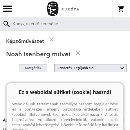
Képzőművészet
Noah Isenberg művei
Kategóriák
Rendezés
A keresett kifejezésre nincs találat
Ez a weboldal sütiket (cookie) használ
Weboldalunk tartalmának személyre szabott megjelenítése
és a böngészési élmény biztosítása érdekében sütiket
(cookie), illetve egyéb technológiákat alkalmazunk. A sütik
használatára vonatkozó irányelveinkről, valamint azok
Adatvédelmi szabályzatok
Elállási felmondási nyilatkozat
testreszabási lehetőségeiről bővebb információ
ide kattintva