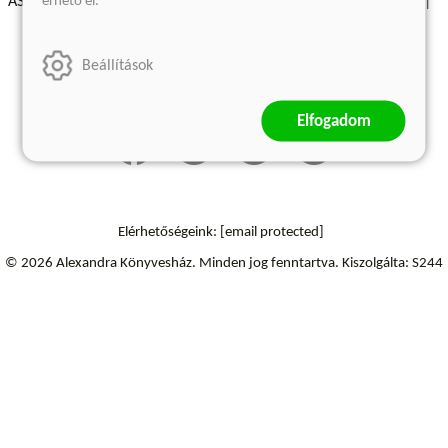
érhető el.
ÁSZF - Vásárlási feltételek
A kiadóról
Süti beállítások
Árkötött termékek
Kommentelési szabályzat
Beállítások
Szállítási információk
Elállás a szerződéstől
Elfogadom
Elérhetőségeink:
[email protected]
© 2026 Alexandra Könyvesház.
Minden jog fenntartva.
Kiszolgálta: S244