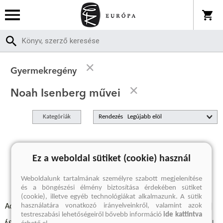
Gyermekregény
Noah Isenberg művei
Kategóriák
Rendezés
A keresett kifejezésre nincs találat
Ez a weboldal sütiket (cookie) használ
Weboldalunk tartalmának személyre szabott megjelenítése
és a böngészési élmény biztosítása érdekében sütiket
(cookie), illetve egyéb technológiákat alkalmazunk. A sütik
használatára vonatkozó irányelveinkről, valamint azok
Adatvédelmi szabályzatok
Elállási felmondási nyilatkozat
testreszabási lehetőségeiről bővebb információ
ide kattintva