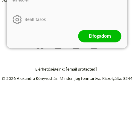
érhető el.
ÁSZF - Vásárlási feltételek
A kiadóról
Süti beállítások
Árkötött termékek
Kommentelési szabályzat
Beállítások
Szállítási információk
Elállás a szerződéstől
Elfogadom
Elérhetőségeink:
[email protected]
© 2026 Alexandra Könyvesház.
Minden jog fenntartva.
Kiszolgálta: S244