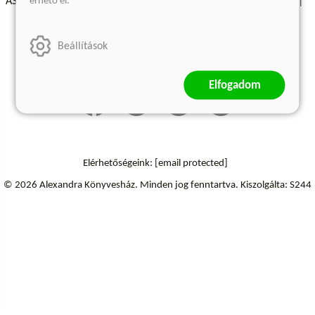
érhető el.
ÁSZF - Vásárlási feltételek
A kiadóról
Süti beállítások
Árkötött termékek
Kommentelési szabályzat
Beállítások
Szállítási információk
Elállás a szerződéstől
Elfogadom
Elérhetőségeink:
[email protected]
© 2026 Alexandra Könyvesház.
Minden jog fenntartva.
Kiszolgálta: S244