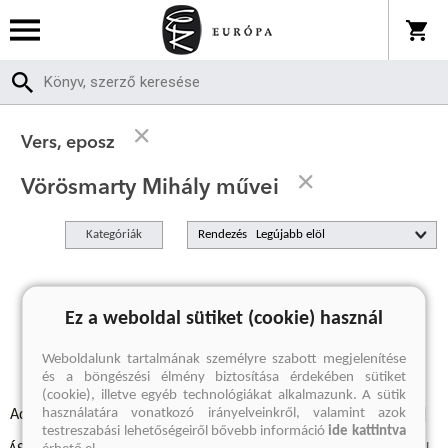
Vers, eposz
Vörösmarty Mihály művei
Kategóriák
Rendezés
A keresett kifejezésre nincs találat
Ez a weboldal sütiket (cookie) használ
Weboldalunk tartalmának személyre szabott megjelenítése
és a böngészési élmény biztosítása érdekében sütiket
(cookie), illetve egyéb technológiákat alkalmazunk. A sütik
használatára vonatkozó irányelveinkről, valamint azok
Adatvédelmi szabályzatok
Elállási felmondási nyilatkozat
testreszabási lehetőségeiről bővebb információ
ide kattintva