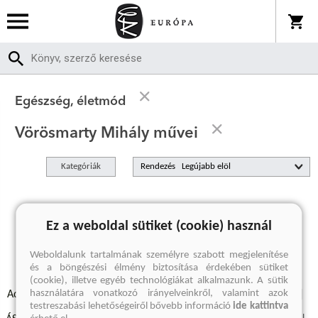
Egészség, életmód
Vörösmarty Mihály művei
Kategóriák
Rendezés
A keresett kifejezésre nincs találat
Ez a weboldal sütiket (cookie) használ
Weboldalunk tartalmának személyre szabott megjelenítése
és a böngészési élmény biztosítása érdekében sütiket
(cookie), illetve egyéb technológiákat alkalmazunk. A sütik
használatára vonatkozó irányelveinkről, valamint azok
Adatvédelmi szabályzatok
Elállási felmondási nyilatkozat
testreszabási lehetőségeiről bővebb információ
ide kattintva