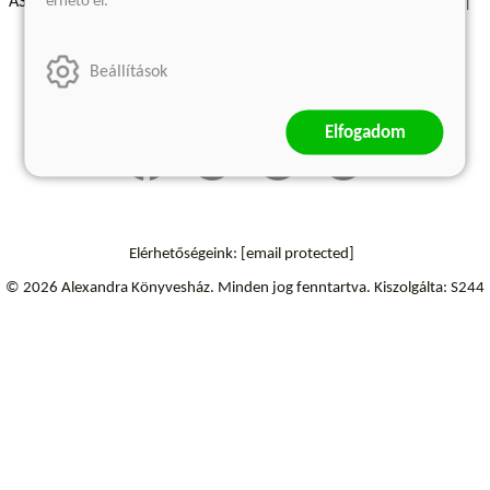
érhető el.
ÁSZF - Vásárlási feltételek
A kiadóról
Süti beállítások
Árkötött termékek
Kommentelési szabályzat
Beállítások
Szállítási információk
Elállás a szerződéstől
Elfogadom
Elérhetőségeink:
[email protected]
© 2026 Alexandra Könyvesház.
Minden jog fenntartva.
Kiszolgálta: S244