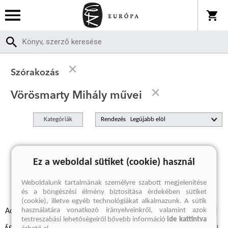
Szórakozás
Vörösmarty Mihály művei
Kategóriák
Rendezés
A keresett kifejezésre nincs találat
Ez a weboldal sütiket (cookie) használ
Weboldalunk tartalmának személyre szabott megjelenítése
és a böngészési élmény biztosítása érdekében sütiket
(cookie), illetve egyéb technológiákat alkalmazunk. A sütik
használatára vonatkozó irányelveinkről, valamint azok
Adatvédelmi szabályzatok
Elállási felmondási nyilatkozat
testreszabási lehetőségeiről bővebb információ
ide kattintva