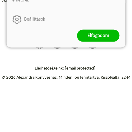
érhető el.
ÁSZF - Vásárlási feltételek
A kiadóról
Süti beállítások
Árkötött termékek
Kommentelési szabályzat
Beállítások
Szállítási információk
Elfogadom
Elérhetőségeink:
[email protected]
© 2026 Alexandra Könyvesház.
Minden jog fenntartva.
Kiszolgálta: S244