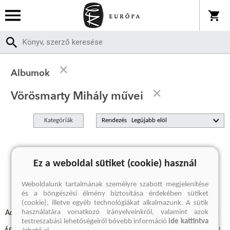
Albumok
Vörösmarty Mihály művei
Kategóriák
Rendezés
A keresett kifejezésre nincs találat
Ez a weboldal sütiket (cookie) használ
Weboldalunk tartalmának személyre szabott megjelenítése
és a böngészési élmény biztosítása érdekében sütiket
(cookie), illetve egyéb technológiákat alkalmazunk. A sütik
használatára vonatkozó irányelveinkről, valamint azok
Adatvédelmi szabályzatok
Elállási felmondási nyilatkozat
testreszabási lehetőségeiről bővebb információ
ide kattintva