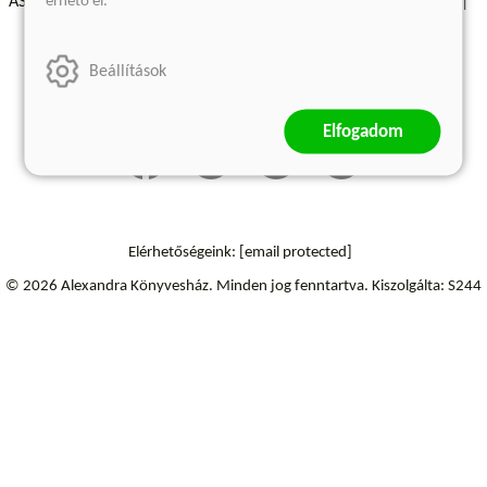
érhető el.
ÁSZF - Vásárlási feltételek
A kiadóról
Süti beállítások
Árkötött termékek
Kommentelési szabályzat
Beállítások
Szállítási információk
Elállás a szerződéstől
Elfogadom
Elérhetőségeink:
[email protected]
© 2026 Alexandra Könyvesház.
Minden jog fenntartva.
Kiszolgálta: S244